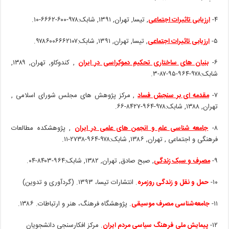
۴-
ارزیابی تاثیرات اجتماعی
, تیسا, تهران, ۱۳۹۱, شابک:۹۷۸-۶۰۰-۶۶۶۲-۱۰.
۵-
ارزیابی تاثیرات اجتماعی
, تیسا, تهران, ۱۳۹۱, شابک:۹۷۸۶۰۰۶۶۶۲۱۰۷.
۶-
بنیان های ساختاری تحکیم دموکراسی در ایران
, کندوکاو, تهران, ۱۳۸۹,
شابک:۹۷۸-۹۶۴-۹۵-۸۷-۳.
۷-
مقدمه ای بر سنجش فساد
, مرکز پژوهش های مجلس شورای اسلامی ,
تهران, ۱۳۸۸, شابک:۹۷۸-۹۶۴-۸۴۲۷-۶۶.
۸-
جامعه شناسی علم و انجمن های علمی در ایران
, پژوهشکده مطالعات
فرهنگی و اجتماعی , تهران, ۱۳۸۶, شابک:۹۷۸-۹۶۴-۲۷۳۸-۱۱.
۹-
مصرف و سبک زندگی
, صبح صادق, تهران, ۱۳۸۲, شابک:۹۶۴-۸۴۰۳-۰۴.
۱۰-
حمل و نقل و زندگی روزمره
. انتشارات تیسا، ۱۳۹۳. (گردآوری و تدوین)
۱۱-
جامعه‌شناسی مصرف موسیقی
. پژوهشگاه فرهنگ، هنر و ارتباطات. ۱۳۸۶.
۱۲-
پیمایش ملی فرهنگ سیاسی مردم ایران
. مرکز افکارسنجی دانشجویان