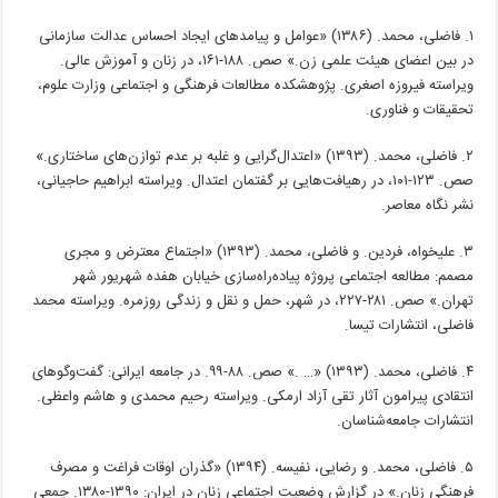
۱. فاضلی، محمد. (۱۳۸۶) «عوامل و پیامدهای ایجاد احساس عدالت سازمانی
در بین اعضای هیئت علمی زن.» صص. ۱۸۸-۱۶۱، در زنان و آموزش عالی.
ویراسته فیروزه اصغری. پژوهشکده مطالعات فرهنگی و اجتماعی وزارت علوم،
تحقیقات و فناوری.
۲. فاضلی، محمد. (۱۳۹۳) «اعتدال‌گرایی و غلبه بر عدم توازن‌های ساختاری.»
صص. ۱۲۳-۱۰۱، در رهیافت‌هایی بر گفتمان اعتدال. ویراسته ابراهیم حاجیانی،
نشر نگاه معاصر.
۳. علیخواه، فردین. و فاضلی، محمد. (۱۳۹۳) «اجتماع معترض و مجری
مصمم: مطالعه اجتماعی پروژه پیاده‌راه‌سازی خیابان هفده شهریور شهر
تهران.» صص. ۲۸۱-۲۲۷، در شهر، حمل و نقل و زندگی روزمره. ویراسته محمد
فاضلی، انتشارات تیسا.
۴. فاضلی، محمد. (۱۳۹۳) «… .» صص. ۸۸-۹۹. در جامعه‌ ایرانی: گفت‌وگوهای
انتقادی پیرامون آثار تقی آزاد ارمکی. ویراسته رحیم محمدی و هاشم واعظی.
انتشارات جامعه‌شناسان.
۵. فاضلی، محمد. و رضایی، نفیسه. (۱۳۹۴) «گذران اوقات فراغت و مصرف
فرهنگی زنان.» در گزارش وضعیت اجتماعی زنان در ایران: ۱۳۹۰-۱۳۸۰. جمعی