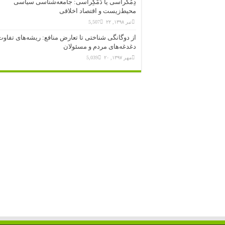
دِمُکراسی یا دَمْکِراسی: جامعه‌شناسی سیاسی
محیط‌زیست و اقتصاد اخلاقی
تیر ۱۳۹۸, ۲۲
5,507
از دوگانگی شناختی تا تعارض منافع: ریشه‌های تفاوت
دغدغه‌های مردم و مسئولان
مهر ۱۳۹۷, ۲۰
5,039