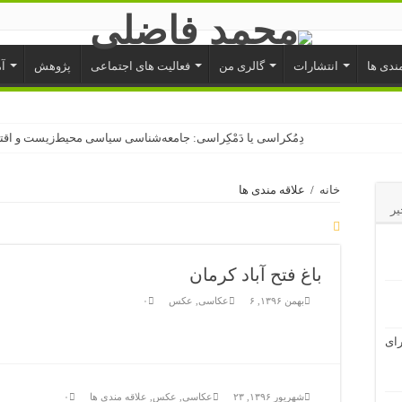
مندی ها
انتشارات
گالری من
فعالیت های اجتماعی
پژوهش
آ
دِمُکراسی یا دَمْکِراسی: جامعه‌شناسی سیاسی محیط‌زیست و اقت
از دوگانگی شناختی تا تعارض منافع: ریشه‌های تفاوت دغدغه‌های 
خانه
/
علاقه مندی ها
در کاربرد فروپاشی محتاط‌تر باشیم: چارچوب‌هایی برای اندیشیدن
یر
از توهم فراوانی آب عبور کنیم
تخریب محیط‌زیست نابرابری را تشدید می‌کند
باغ فتح آباد کرمان
اصلاحات برای خروج از دام اجتماعی
بهمن ۱۳۹۶, ۶
عکاسی
,
عکس
۰
به وقت شام: دفاع از انسانیت دفاع
عمران فیزیکالیستی: توسعه یا ساخت‌وساز
رای
اصلاح‌طلبی بر محور اصلاح کارآمدی دولت
«دولت پیچیده؛ روشنفکری چپ کوک»
شهریور ۱۳۹۶, ۲۳
عکاسی
,
عکس
,
علاقه مندی ها
۰