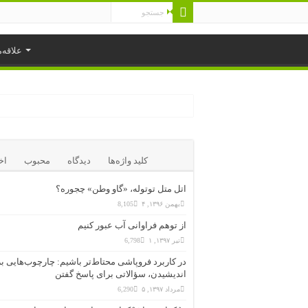
علاقه‌
کلید واژه‌ها
دیدگاه
محبوب
اخ
اتل متل توتوله، «گاو وطن» چجوره؟
بهمن ۱۳۹۶, ۴
8,105
از توهم فراوانی آب عبور کنیم
تیر ۱۳۹۷, ۱
6,798
در کاربرد فروپاشی محتاط‌تر باشیم: چارچوب‌هایی ب
اندیشیدن، سؤالاتی برای پاسخ گفتن
مرداد ۱۳۹۷, ۵
6,290