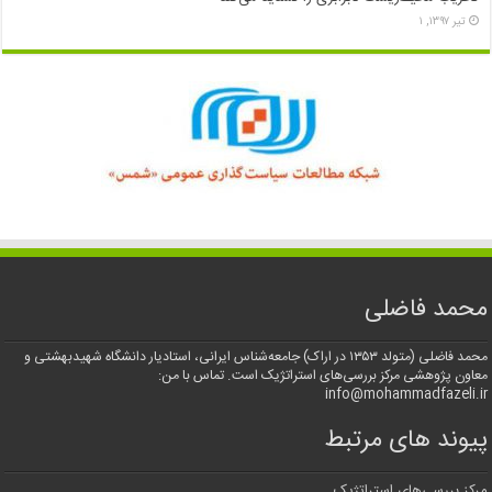
تیر ۱۳۹۷, ۱
محمد فاضلی
محمد فاضلی (متولد ۱۳۵۳ در اراک) جامعه‌شناس ایرانی، استادیار دانشگاه شهیدبهشتی و
معاون پژوهشی مرکز بررسی‌های استراتژیک است. تماس با من:
info@mohammadfazeli.ir
پیوند های مرتبط
مرکز بررسی‌های استراتژیک