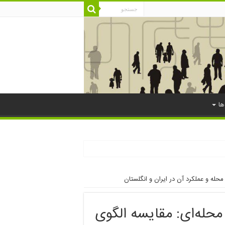
ها
حله و عملکرد آن در ایران و انگلستان
حله‌ای: مقایسه الگوی