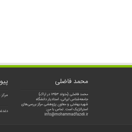
محمد فاضلی
پیو
محمد فاضلی (متولد ۱۳۵۳ در اراک)
مرکز 
جامعه‌شناس ایرانی، استادیار دانشگاه
شهیدبهشتی و معاون پژوهشی مرکز بررسی‌های
استراتژیک است. تماس با من:
دغدغه
info@mohammadfazeli.ir