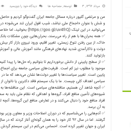
مرداد ۱۳۹۶, ۳
توسعه
,
مصاحبه ها
دیدگاه خود را بنویسید
من و مرتضی گلپور درباره مسائل جامعه ایران گفت‌وگو کردیم و حاصل آ
و شش با عنوان «اجماع ملی نباشد، شیب افول ایران تند می‌شود» در 
می‌توانید در این لینک (https://goo.gl/uv4frQ) بخوانید، اما خلاصه هشتصد کلمه‌ای آن به این شرح است.
✅ همه بحران‌ها با هم از راه می‌رسند، بحران‌هایی چون مشکلات با
خاک، از بین رفتن تنوع زیستی، تغییر اقلیم، ورود نیروی بازار کار بی
دولت و ناکارآمدی شدید نهادهای فرهنگی مانند آموزش عالی و آموزش 
بازتولید کنند.
✅ از سطح پایینی از دانش برخورداریم تا بتوانیم راه‌ حل‌ها را پیدا ک
موجود یا مطلوب نیز کم است. ظرفیت‌های سیاسی جامعه برای اجماع‌س
پایین است. تغییر سیاست‌ها با تغییر دولت‌ها نشان می‌دهد که ما در ا
سیاسی اهداف کلی چیست. ما با یک سیستم فاقد دکترین یا ناتوان از 
✅ آنچه شاهد آن هستیم، مناقشه‌های سیاسی است. این مناقشه‌ها به
شیوه‌های تأمین منافع افراد، گروه‌ها و اهدافی که نظام ملی باید به س
افراد منافع خود را دنبال می‌کنند و در تعارض منافع این گروه‌ها، آنچ
به آن برسد.
✅ آدم‌هایی را می‌شناسیم که در دوران اصلاحات وزیر و معاون وزیر بو
ایران و جهان تغییر کرده است. احساس می‌کنم در این سیستم گردش نخ