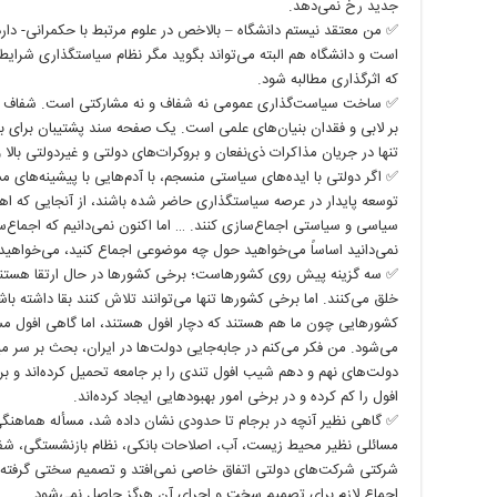
جدید رخ نمی‌دهد.
✅ من معتقد نیستم دانشگاه – بالاخص در علوم مرتبط با حکمرانی- دارد
است و دانشگاه هم البته می‌تواند بگوید مگر نظام سیاستگذاری شرایط ک
که اثرگذاری مطالبه شود.
✅ ساخت سیاست‌گذاری عمومی نه شفاف و نه مشارکتی است. شفاف 
بر لابی و فقدان بنیان‌های علمی است. یک صفحه سند پشتیبان برای 
تنها در جریان مذاکرات ذی‌نفعان و بروکرات‌های دولتی و غیردولتی بالا 
✅ اگر دولتی با ایده‌های سیاستی منسجم، با آدم‌هایی با پیشینه‌ها
توسعه پایدار در عرصه سیاستگذاری حاضر شده باشند، از آنجایی که
سیاسی و سیاستی اجماع‌سازی کنند. … اما اکنون نمی‌دانیم که اجماع‌
نمی‌دانید اساساً می‌خواهید حول چه موضوعی اجماع کنید، می‌خواهید
✅ سه گزینه پیش روی کشورهاست؛ برخی کشورها در حال ارتقا هستند ی
خلق می‌کنند. اما برخی کشورها تنها می‌توانند تلاش کنند بقا داشته با
کشورهایی چون ما هم هستند که دچار افول هستند، اما گاهی افول مس
می‌شود. من فکر می‌کنم در جابه‌جایی دولت‌ها در ایران، بحث بر سر 
دولت‌های نهم و دهم شیب افول تندی را بر جامعه تحمیل کرده‌اند و ب
افول را کم کرده و در برخی امور بهبودهایی ایجاد کرده‌اند.
✅ گاهی نظیر آنچه در برجام تا حدودی نشان داده شد، مسأله هماهنگی
مسائلی نظیر محیط‌ زیست، آب، اصلاحات بانکی، نظام بازنشستگی، شفا
شرکتی شرکت‌های دولتی اتفاق خاصی نمی‌افتد و تصمیم سختی گرفته نم
اجماع لازم برای تصمیم سخت و اجرای آن هرگز حاصل نمی‌شود.