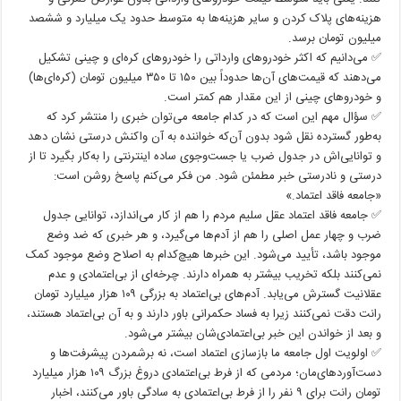
هزینه‌های پلاک کردن و سایر هزینه‌ها به متوسط حدود یک میلیارد و ششصد
میلیون تومان برسد.
✅ می‌دانیم که اکثر خودروهای وارداتی را خودروهای کره‌ای و چینی تشکیل
می‌دهند که قیمت‌های آن‌ها حدوداً بین ۱۵۰ تا ۳۵۰ میلیون تومان (کره‌ای‌ها)
و خودروهای چینی از این مقدار هم کمتر است.
✅ سؤال مهم این است که در کدام جامعه می‌توان خبری را منتشر کرد که
به‌طور گسترده نقل شود بدون آن‌که خواننده به آن واکنش درستی نشان دهد
و توانایی‌اش در جدول ضرب یا جست‌وجوی ساده اینترنتی را به‌کار بگیرد تا از
درستی و نادرستی خبر مطمئن شود. من فکر می‌کنم پاسخ روشن است:
«جامعه فاقد اعتماد.»
✅ جامعه فاقد اعتماد عقل سلیم مردم را هم از کار می‌اندازد، توانایی جدول
ضرب و چهار عمل اصلی را هم از آدم‌ها می‌گیرد، و هر خبری که ضد وضع
موجود باشد، تأیید می‌شود. این خبرها هیچ‌کدام به اصلاح وضع موجود کمک
نمی‌کنند بلکه تخریب بیشتر به همراه دارند. چرخه‌ای از بی‌اعتمادی و عدم
عقلانیت گسترش می‌یابد. آدم‌های بی‌اعتماد به بزرگی ۱۰۹ هزار میلیارد تومان
رانت دقت نمی‌کنند زیرا به فساد حکمرانی باور دارند و به آن بی‌اعتماد هستند،
و بعد از خواندن این خبر بی‌اعتمادی‌شان بیشتر می‌شود.
✅ اولویت اول جامعه ما بازسازی اعتماد است، نه برشمردن پیشرفت‌ها و
دست‌آوردهای‌مان؛ مردمی که از فرط بی‌اعتمادی دروغ بزرگ ۱۰۹ هزار میلیارد
تومان رانت برای ۹ نفر را از فرط بی‌اعتمادی به سادگی باور می‌کنند، اخبار