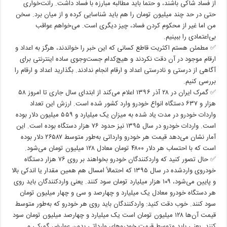
از فساد شاکی باشند، و حتماً باید مطالبه مبارزه با فساد داشت. رانت‌خواری
حتی در حد چند میلیون تومان را هم باید شناسایی کرده و از میان برد. سخن
من اما غیر از محکوم کردن فساد، چیز دیگری است. می‌خواهم عواقب
بی‌اعتمادی را ببینیم.
✅ مطمئن هستم اکثریت قاطع کسانی که این خبر را خواندند، هرگز به اعداد و
ارقام موجود در آن دقت نکردند و هیچ‌کدام جست‌وجوی ساده اینترنتی برای
آگاهی از درستی و نادرستی اعداد و ارقام انجام ندادند. بگذارید اعداد و ارقام را
بررسی کنیم.
✅ گمرک ایران در ۲۸ آذر ۱۳۹۶ اعلام می‌کند از ابتدای سال جاری تا امروز ۵۸
هزار و ۶۳۷ دستگاه انواع خودرو وارد کشور شده است. ارزش این تعداد
واردات خودرو در مدت یاد شده به میزان یک میلیارد و ۵۵۹ میلیون دلار بوده
است. واردات خودرو در سال ۱۳۹۵ نیز حدود ۷۶ هزار دستگاه بوده است. این
آمار نشان می‌دهد قیمت هر خودرو وارداتی به‌طور متوسط ۲۶۵۸۷ دلار بوده
است که با احتساب هر دلار ۴۸۰۰ تومان معادل ۱۲۸ میلیون تومان می‌شود.
✅ حال تصور کنید که واردکنندگان خودرو بخواهند بر روی ۷۶ هزار دستگاه
خودروی واردشده در سال ۱۳۹۵ که احتمالاً امسال هم همین مقدار یا اندکی بالا
و پایین می‌شود، ۱۰۹ هزار میلیارد تومان سود کنند. یعنی واردکنندگان باید روی
هر دستگاه خودرو معادل یک میلیارد و چهارصد و سی و چهار میلیون تومان
سود کنند. خوب دقت کنید: واردکنندگان باید روی هر خودرو که به‌طور متوسط
قیمت آن‌ها ۱۲۸ میلیون تومان است یک میلیارد و چهارصد میلیون تومان سود
کنند. یعنی باید متوسط قیمت خودروهای وارداتی بدون عوارض گمرکی و