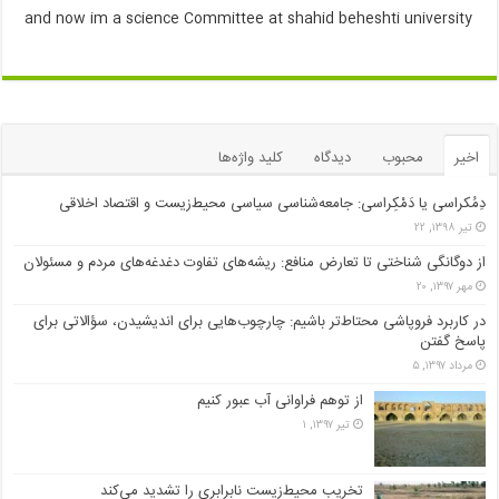
and now im a science Committee at shahid beheshti university
اخیر
محبوب
دیدگاه
کلید واژه‌ها
دِمُکراسی یا دَمْکِراسی: جامعه‌شناسی سیاسی محیط‌زیست و اقتصاد اخلاقی
تیر ۱۳۹۸, ۲۲
از دوگانگی شناختی تا تعارض منافع: ریشه‌های تفاوت دغدغه‌های مردم و مسئولان
مهر ۱۳۹۷, ۲۰
در کاربرد فروپاشی محتاط‌تر باشیم: چارچوب‌هایی برای اندیشیدن، سؤالاتی برای
پاسخ گفتن
مرداد ۱۳۹۷, ۵
از توهم فراوانی آب عبور کنیم
تیر ۱۳۹۷, ۱
تخریب محیط‌زیست نابرابری را تشدید می‌کند