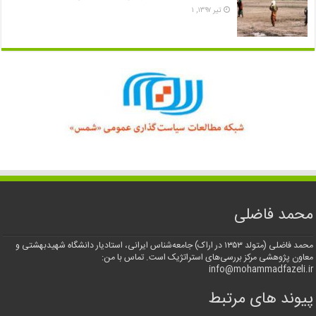
تیر ۱۳۹۷, ۱
محمد فاضلی
محمد فاضلی (متولد ۱۳۵۳ در اراک) جامعه‌شناس ایرانی، استادیار دانشگاه شهیدبهشتی و
معاون پژوهشی مرکز بررسی‌های استراتژیک است. تماس با من:
info@mohammadfazeli.ir
پیوند های مرتبط