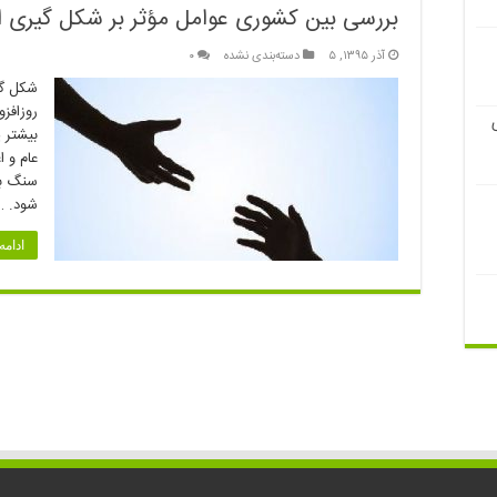
بررسی بین کشوری عوامل مؤثر بر شکل گیری ا
آذر ۱۳۹۵, ۵
دسته‌بندی نشده
۰
شکل گی
روزافز
بیشتر پ
عام و ا
سنگ بن
شود. …
ادام