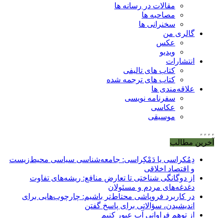
مقالات در رسانه ها
مصاحبه ها
سخنرانی ها
گالری من
عکس
ویدیو
انتشارات
کتاب های تالیفی
کتاب های ترجمه شده
علاقه‌مندی ها
سفرنامه نویسی
عکاسی
موسیقی
آخرین مطالب
دِمُکراسی یا دَمْکِراسی: جامعه‌شناسی سیاسی محیط‌زیست
و اقتصاد اخلاقی
از دوگانگی شناختی تا تعارض منافع: ریشه‌های تفاوت
دغدغه‌های مردم و مسئولان
در کاربرد فروپاشی محتاط‌تر باشیم: چارچوب‌هایی برای
اندیشیدن، سؤالاتی برای پاسخ گفتن
از توهم فراوانی آب عبور کنیم