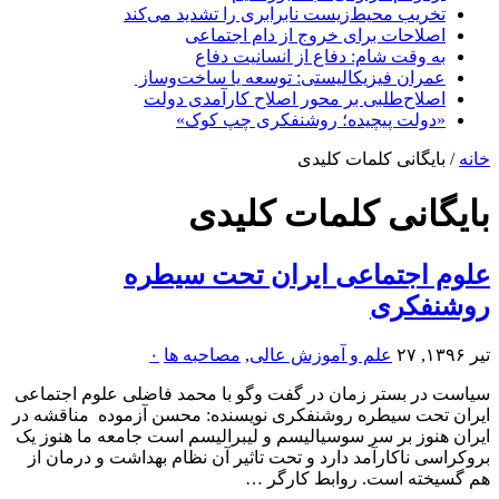
تخریب محیط‌زیست نابرابری را تشدید می‌کند
اصلاحات برای خروج از دام اجتماعی
به وقت شام: دفاع از انسانیت دفاع
عمران فیزیکالیستی: توسعه یا ساخت‌وساز
اصلاح‌طلبی بر محور اصلاح کارآمدی دولت
«دولت پیچیده؛ روشنفکری چپ کوک»
خانه
/
بایگانی کلمات کلیدی
بایگانی کلمات کلیدی
علوم اجتماعی ایران تحت سیطره
روشنفکری
تیر ۱۳۹۶, ۲۷
علم و آموزش عالی
,
مصاحبه ها
۰
سیاست در بستر زمان در گفت وگو با محمد فاضلی علوم اجتماعی
ایران تحت سیطره روشنفکری نویسنده: محسن آزموده مناقشه در
ایران هنوز بر سر سوسیالیسم و لیبرالیسم است جامعه ما هنوز یک
بروکراسی ناکارآمد دارد و تحت تاثیر آن نظام بهداشت و درمان از
هم گسیخته است. روابط کارگر …