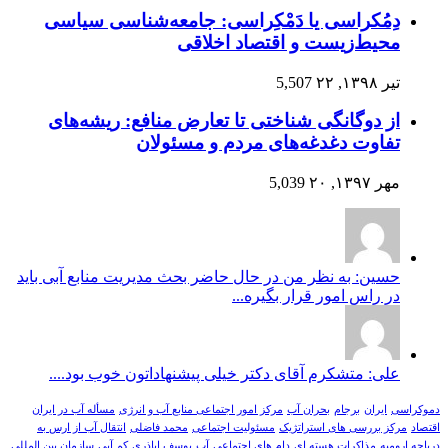
دِمُکراسی یا دَمْکِراسی: جامعه‌شناسی سیاسی
محیط‌زیست و اقتصاد اخلاقی
تیر ۱۳۹۸, ۲۲
5,507
از دوگانگی شناختی تا تعارض منافع: ریشه‌های
تفاوت دغدغه‌های مردم و مسئولان
مهر ۱۳۹۷, ۲۰
5,039
حسین: به نظر من در حال حاضر بحث مدیریت منابع آبی باید
در راس امور قرار بگیره...
علی: متشکرم آقای دکتر خیلی پیشنهاداتون خوب بود....
دموکراسی
ایران
برجام
بحران آب
مرکز امور اجتماعی منابع آب و انرژی
مسأله آب در ایران
اقتصاد
مرکز بررسی های استراتژیک
مسئولیت اجتماعی
محمد فاضلی
انتقال آب از ارس به
دریاچه ارومیه
مذاکرات هسته ای
دام های اجتماعی
آب
یوسف اباذری
کم آبی
سازمان بین المللی