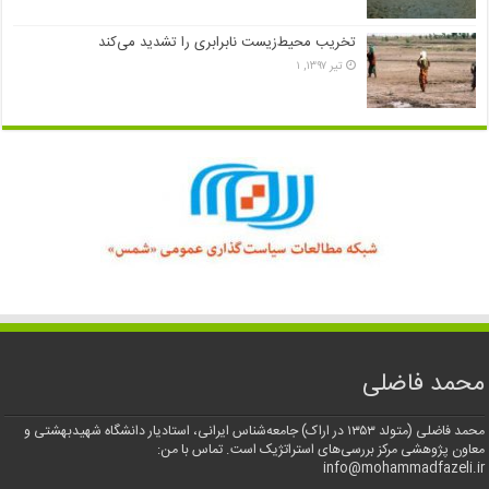
تخریب محیط‌زیست نابرابری را تشدید می‌کند
تیر ۱۳۹۷, ۱
محمد فاضلی
محمد فاضلی (متولد ۱۳۵۳ در اراک) جامعه‌شناس ایرانی، استادیار دانشگاه شهیدبهشتی و
معاون پژوهشی مرکز بررسی‌های استراتژیک است. تماس با من:
info@mohammadfazeli.ir