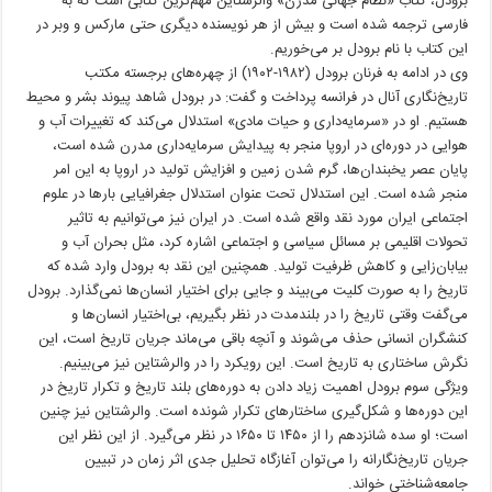
برودل، کتاب «نظام جهانی مدرن» والرشتاین مهم‌ترین کتابی است که به
فارسی ترجمه شده است و بیش از هر نویسنده دیگری حتی مارکس و وبر در
این کتاب با نام برودل بر می‌خوریم.
وی در ادامه به فرنان برودل (١٩٨٢-١٩٠٢) از چهره‌های برجسته مکتب
تاریخ‌نگاری آنال در فرانسه پرداخت و گفت: در برودل شاهد پیوند بشر و محیط
هستیم. او در «سرمایه‌داری و حیات مادی» استدلال می‌کند که تغییرات آب و
هوایی در دوره‌ای در اروپا منجر به پیدایش سرمایه‌داری مدرن شده است،
پایان عصر یخبندان‌ها، گرم شدن زمین و افزایش تولید در اروپا به این امر
منجر شده است. این استدلال تحت عنوان استدلال جغرافیایی بارها در علوم
اجتماعی ایران مورد نقد واقع شده است. در ایران نیز می‌توانیم به تاثیر
تحولات اقلیمی بر مسائل سیاسی و اجتماعی اشاره کرد، مثل بحران آب و
بیابان‌زایی و کاهش ظرفیت تولید. همچنین این نقد به برودل وارد شده که
تاریخ را به صورت کلیت می‌بیند و جایی برای اختیار انسان‌ها نمی‌گذارد. برودل
می‌گفت وقتی تاریخ را در بلندمدت در نظر بگیریم، بی‌اختیار انسان‌ها و
کنشگران انسانی حذف می‌شوند و آنچه باقی می‌ماند جریان تاریخ است، این
نگرش ساختاری به تاریخ است. این رویکرد را در والرشتاین نیز می‌بینیم.
ویژگی سوم برودل اهمیت زیاد دادن به دوره‌های بلند تاریخ و تکرار تاریخ در
این دوره‌ها و شکل‌گیری ساختارهای تکرار شونده است. والرشتاین نیز چنین
است؛ او سده شانزدهم را از ١۴۵٠ تا ١۶۵٠ در نظر می‌گیرد. از این نظر این
جریان تاریخ‌نگارانه را می‌توان آغازگاه تحلیل جدی اثر زمان در تبیین
جامعه‌شناختی خواند.