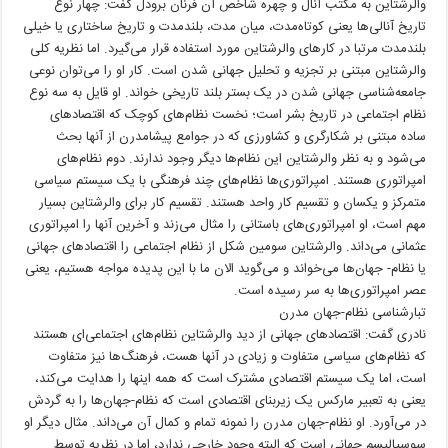
والرشتاین به مکتب آنال و چهره شاخص آن فرنان برودل گفت: چهار نوع
تاریخ آنالی‌ها یعنی کوتاه‌مدت، میان مدت، بلندمدت و تاریخ ساختاری یا خیلی
بلندمدت مرتبا در کارهای والرشتاین مورد استفاده قرار می‌گیرد. اما نظریه کلی
والرشتاین مبتنی بر تجزیه و تحلیل جهانی شدن است. کار او را می‌توان نوعی
جامعه‌شناسی جهانی شدن در یک بستر بلند تاریخی خواند. او قایل به سه نوع
نظام اجتماعی در تاریخ بشر است؛ نخست نظام‌های کوچک که اقتصادهای
ساده مبتنی بر شکارگری و کشاورزی که در جوامع پیشامدرن از آنها بحث
می‌شود و به نظر والرشتاین این نظام‌ها دیگر وجود ندارند. دوم نظام‌های
امپراتوری هستند. امپراتوری‌ها نظام‌های چند فرهنگی با یک سیستم سیاسی
متمرکز و یکسان و تقسیم کار واحد هستند. تقسیم کار برای والرشتاین بسیار
مهم است، او امپراتوری‌های باستانی را مثال می‌زند و آخرین آنها را امپراتوری
عثمانی می‌داند. والرشتاین سومین شکل از نظام اجتماعی را اقتصادهای جهانی
یا نظام- جهان‌ها می‌خواند و می‌گوید الان ما با این پدیده مواجه هستیم، یعنی
عصر امپراتوری‌ها به سر رسیده است.
تبارشناسی نظام-جهان مدرن
نادری گفت: اقتصادهای جهانی از دید والرشتاین نظام‌های اجتماعی‌ای هستند
که نظام‌های سیاسی متفاوت و زیادی در آنها هست، فرهنگ‌ها نیز متفاوت
است، اما یک سیستم اقتصادی مشترک است که همه اینها را هدایت می‌کند،
یعنی به تعبیر مارکس یک زیربنای اقتصادی است که نظام-جهان‌ها را به گردش
در می‌آورد. او نظام-جهان مدرن را نمونه تمام و کمال آن می‌داند. مثال دیگر او
سوسیالیسم جهانی است که البته وجود خارجی ندارد، اما در نظریه توسط