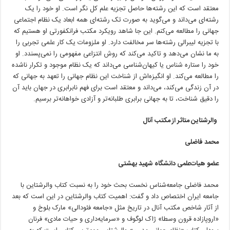
معتقد است که این رشته‌ها حاصل تجزیه علم کل نگر است. او خود را یک
رشته‌ای می‌داند و می‌گوید به صورت تک رشته‌ای همه ابعاد یک نظام اجتماعی
جهانی را مطالعه می‌کنم. این جا شاهد رویکرد مکتب فرانکفورتی او هستیم که
با تجزیه لیبرالی رشته‌ها سر مخالفت دارد. او ملزومات یک کار علمی تجربی را
به ما نشان می‌دهد و تاکید می‌کند که روش انتزاعی مفهومی را نمی‌پسندد. او
خود را ستاره شناس یا کیهان‌شناسی می‌داند که یک نظام موجود و تکرار ناشده
را مطالعه می‌کند. او انگیزه‌اش از شناخت این نظام جهانی را تعهد به جهانی که
در آن زندگی می‌کند، می‌داند و معتقد است برای فهم نابرابری در جهان باید آن
را دقیق شناخت، تا به جهانی برابری طلبانه‌تر و آزادی خواهانه‌تر برسیم.
والرشتاین متاثر از مکتب آنال
محمد فاضلی
عضو هیات‌علمی دانشگاه شهید بهشتی
محمد فاضلی جامعه‌شناس نخست بحث خود را به نسبت کتاب والرشتاین با
جامعه ایران اختصاص داد و گفت: اهمیت کتاب والرشتاین در این است که بعد
از آثار شاخص مکتب آنال در تاریخ مثل «جامعه فئودالی» مارک بلوخ و
«اروپا‌زاده قرون وسطا» ژاک لوگوف و «سرمایه‌داری و حیات مادی» فرنان