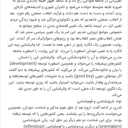
تغییراتی در جامعه فئودالی رخ داد و ما شاهد ظهور طبقه جدیدی شدیم که
امروزه طبقه متوسط خوانده می‌شود و تاجران شهری و اندیشه‌های تازه‌ای
پدید آمدند و دست به دست هم دادند و فرآیند انقلاب صنعتی رقم خورد. بعد
از انقلاب صنعتی شاهدیم که علم و تکنولوژی فراگیر شد و شیوه زندگی مردم
تغییر کرد، در نتیجه شاهد یک تغییر اقتصادی جدی در سطح جوامع به
خصوص جوامع اروپایی شدیم. این امر به یک تغییر سیاسی منجر شد که
همان انقلاب‌های عصر انقلاب‌ها بود و رژیم‌های دموکراتیک سر کار آمدند. این
روایت همچون یک انگاره رایج در ذهن همه ما هست. اما والرشتاین پنبه این
انگاره یا به تعبیر خودش اسطوره را می‌زند. او این روایت را اسطوره جامعه
مدرن می‌خواند و آن را شالوده‌شکنی می‌کند. والرشتاین این را داستان
کشورهای پیشرفته را می‌خواند و همچنین اسطوره توسعه (development)
را بیان و شالوده‌شکنی می‌کند. او می‌گوید که کشورهای پیشرفته به دنیا گفتند
اگر بچه‌های خوبی (good boy) باشید و به ملزومات کشورهای توسعه‌یافته و
سرمایه‌داری وفادار باشید، می‌توانید امیدوار باشید که روزی توسعه بیابید. این
یک الگوی توسعه تک خطی است که والرشتاین آن را به طور جدی نقد
می‌کند.
تولد شرق‌شناسی و قوم‌شناسی
نادری در ادامه گفت: اروپا بعد از خلق علوم مذکور و شناخت خودش، همچنین
می‌خواست «دیگری»ها را نیز بشناسد، یعنی کشورهایی را که توسعه نیافته
بودند. برای این شناخت دو علم دیگر نیز خلق کرد، یکی شرق‌شناسی
(orientalism) و دیگری مردم‌شناسی یا قوم‌شناسی (ethnology).