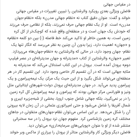
در مقیاس جهانی
فاضلی ویژگی بعدی رویکرد والرشتاین را تبیین تغییرات در مقیاس جهانی
خواند و گفت: عنوان دقیق کتاب نه «نظام جهانی مدرن» بلکه «نظام-جهان
مدرن» است. او از یک نظام جهانی حرف نمی‌زند، بلکه از نظامی حرف می‌زند
که خودش یک جهان است و در منطقه‌ای واقع شده که کوچک‌تر از کل کره
زمین است، به همین خاطر او تاکید می‌کند خط فاصله (-) بین دو کلمه «نظام»
و «جهان» اهمیت دارد، زیرا بدون آن چنین به نظر می‌رسد که انگار تنها یک
نظام- جهان وجود دارد، در حالی که والرشتاین به «نظام-جهان‌ها» می‌پردازد.
تعبیر «جهان» والرشتاین از کتاب «مدیترانه و جهان مدیترانه‌ای در عصر فیلیپ
دوم» برودل آمده است. برودل در این کتاب استدلال می‌کند که مدیترانه به
مثابه جهانی است که در آن تقسیم کار خاصی وجود دارد. این تقسیم کار در هر
منطقه‌ای می‌تواند شکل بگیرد و از این حیث یک مرکز، یک نیمه‌پیرامون و یک
پیرامون پدید می‌آید. در جهان مدیترانه‌ای برودل دولت-شهرهای ایتالیایی مثل
ونیز و فلورانس مرکز جهانی بودند که پیرامون و نیمه پیرامونش کل کره زمین
را در بر نمی‌گیرد، بلکه جهانی شامل جنوب اروپا، بخشی از شبه‌جزیره ایبری و
شمال آفریقا را شامل می‌شود و حتی امپراتوری عثمانی در آن زمان لایه بیرونی
آن را شکل می‌دهد. بر این اساس می‌توان نظام-جهان‌های متفاوتی در جاهای
مختلف کره زمین بازشناسی کرد. مفهوم جهان نزد برودل را در سه سخنرانی
منتشر شده از او با عنوان «پویایی‌های سرمایه‌داری» می‌توان دید.
فاضلی دیگر ویژگی کار والرشتاین متاثر از برودل را بیزاری از ماکس وبر خواند