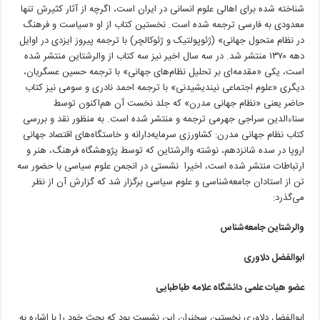
شناخته شده برای اهالی علوم انسانی در ایران است، اگرچه از آثار کثیرش تنها
معدودی به فارسی ترجمه شده است. نخستین کتاب از او «سیاست و فرهنگ
در نظام متحول جهانی» (ژئوپولتیک و ژئوکالچر) با ترجمه پیروز ایزدی در اوایل
دهه ١٣٧٠ منتشر شد. در سه سال اخیر نیز سه کتاب از والرشتاین منتشر شده
است، یکی «مقدمه‌ای بر تحلیل نظام‌های جهانی» با ترجمه حسین عسگریان،
دیگری «علوم اجتماعی نیندیشیدنی» با ترجمه احمد نادری و سومی نیز کتاب
حاضر یعنی «نظام جهانی مدرن» که جلد نخست آن هم‌اکنون توسط
سناءالدین سراجی جهرمی ترجمه و منتشر شده است. به منظور نقد و بررسی
کتاب نظام جهانی مدرن: کشاورزی سرمایه‌دارانه و خاستگاه‌های اقتصاد جهانی
اروپا در سده شانزدهم، نوشته والرشتاین که توسط پژوهشگاه فرهنگ، هنر و
ارتباطات منتشر شده است، اخیرا نشستی در انجمن علوم سیاسی با حضور سه
تن از استادان جامعه‌شناسی و علوم سیاسی برگزار شد که گزارش آن از نظر
می‌گذرد:
والرشتاین جامعه‌شناس
ابوالفضل دلاوری
عضو هیات علمی دانشگاه علامه طباطبایی
ابوالفضل دلاوری نخستین سخنران این نشست بود که بحث خود را با اشاره به