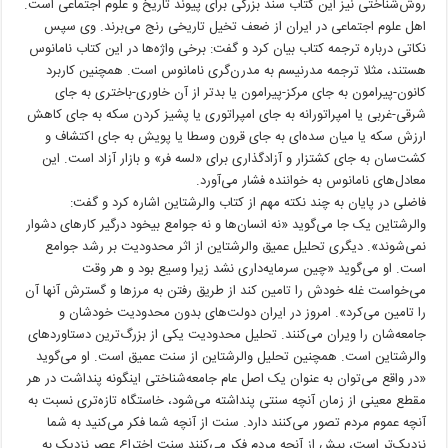
روش‌شناختی نیز این کتاب سند بزرگی برای پیوند تاریخ و علوم اجتماعی است.
اهل علوم اجتماعی در ایران از ضعف تخیل تاریخی رنج می‌برند. وی سپس
نکاتی درباره ترجمه کتاب بیان کرد و گفت: برخی واژه‌ها در این کتاب نامانوس
هستند، مثلا ترجمه مدرنیسم به مدرن‌گری نامانوس است. همچنین کاربرد
کانون-پیرامون به جای مرکز-پیرامون یا بدتر از آن خاوری-باختری به جای
شرقی-غربی یا امپراتورانه به جای امپراتوری یا پشیز کردن سکه به جای کاهش
ارزش سکه یا میان سده‌ای به جای قرون وسطا یا پویش به جای اکتشاف و
کشت‌سان به جای کشتزار و آزادگذاری برای «لسه فر» و بازار آزاد است. این
معادل‌های نامانوس به خواننده فشار می‌آورد.
فاضلی در پایان به چند نکته مهم از کتاب والرشتاین اشاره کرد و گفت:
والرشتاین یک جا می‌گوید «نه انسان‌ها و نه جوامع بیخود درگیر کارهای دشوار
نمی‌شوند». دیگری تحلیل عمیق والرشتاین از اثر محدودیت بر رشد جوامع
است. او می‌گوید «چین سرمایه‌داری نشد زیرا وسیع بود و هر وقت
می‌خواست غله خودش را تامین کند از طریق رفتن به مرزها و گسترش آنها آن
را تامین می‌کرد». امروز در ایران دولت‌های بدون محدودیت خودشان و
جامعه‌شان را ویران می‌کنند. تحلیل محدودیت یکی از بزرگ‌ترین دستاوردهای
والرشتاین است. همچنین تحلیل والرشتاین از سنت عمیق است. او می‌گوید
«در واقع می‌توان به عنوان یک اصل عام جامعه‌شناختی اینگونه پنداشت در هر
مقطع معینی از زمان آنچه سنتی پنداشته می‌شود، خاستگاه تازه‌تری نسبت به
آنچه عموم مردم تصور می‌کنند دارد. سنت از آنچه شما فکر می‌کنید به شما
نزدیک‌تر است، بیش از آنچه مردم فکر می‌کنند سنت اختراع عصر نزدیک به