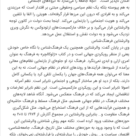
امکان ناپذیر است، آنچه جامعه را می‌سازد نه گروه‌های اجتماعی
به هم پیوسته بلکه یک نظم سیاسی وحقوقی مبتنی بر اقتدار است که مرزبندی
می‌کند و به افرادی که درون این مرزها قرار گرفته‌اند، هویتی را القا یا تلقین
می‌کند و هویت اجتماعی را بازنمایی می‌کند. اینجا بحث دولت در کانون توجه
والرشتاین قرار می‌گیرد و بر خلاف مارکسیست‌های ارتودوکس به نگرش وبری
نزدیک می‌شود و به دولت نقش و استقلال عمل می‌دهد.
والرشتاین فرهنگ‌شناس
وی در پایان گفت: والرشتاین همچنین یک فرهنگ‌شناس با نگاه خاص خودش
یعنی از منظر رویکردی جهانی است و در کتاب «ژئوکالچر» به فرهنگ به عنوان
امری ازلی و ابدی نمی‌نگرد. فرهنگ نزد او جلوه‌ای از بازنمایی نظام‌های معانی
برآمده از شیوه‌ها، فرآیندها و روندهای ادغام در نظام جهانی است، نه به این
معنا که می‌توان همه فرهنگ‌های جهان را یکسان تلقی کرد یا یکسانی کامل
دارند، بلکه از دید او هر ساختار گروهی و اجتماعی نابرابر است. نظم آمرانه
اصولا نابرابر است و این رویکردی مارکسیستی است. این نظم نابرابر تعارضات و
تناقضاتی ایجاد می‌کند که در فرهنگ منعکس می‌شود. آنگاه شاهد لایه‌های
مختلف فرهنگ در نظام جهانی هستیم، مثل فرهنگ مسلط و فرهنگ حاشیه‌ای
و همچنین فرآیندهایی که از این فرهنگ استخراج می‌شود، مثل شکل‌گیری
فرهنگ مقاومت و… بنابراین والرشتاین در مجموع آثارش از ١٩٧۴ تا ٢٠١١ به
حوزه‌های مختلف ورود کرده است. نکته مهم روش شناختی والرشتاین این
است که با وجود ورود به حوزه‌های مختلف مثل تاریخ، فرهنگ، جامعه‌شناسی،
اقتصاد، سیاست و… روش خودش را بینارشته‌ای یا فرارشته‌ای نمی‌خواند، بلکه