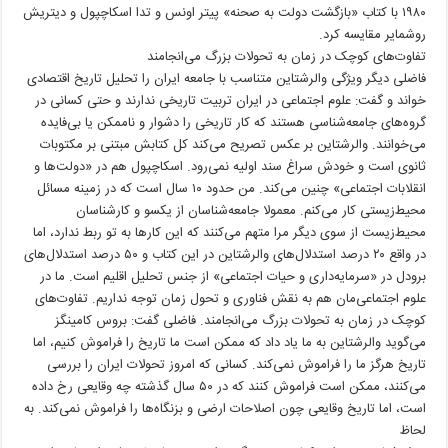
١٩٨٠ با کتاب «بازگشت دولت به صحنه» پیتر اونس و تدا اسکاچپول و دیتریش
روشمایر مقایسه کرد.
تفاوت‌های کوچک در زمان به تحولات بزرگ می‌انجامند
فاضلی دیگر ویژگی والرشتاین متناسب با جامعه ایران را تحلیل تاریخ اقتصادی
خواند و گفت: علوم اجتماعی در ایران تربیت تاریخی ندارند و حتی کسانی در
گروه‌های جامعه‌شناسی هستند که کار تاریخی را دشوار و ناممکن یا بی‌فایده
می‌خوانند. والرشتاین بر عکس تصریح می‌کند کل کتابش مبتنی بر مکتوبات
ثانوی است و خودش سراغ سند اولیه نمی‌رود. اسکاچپول هم در «دولت‌ها و
انقلابات اجتماعی» چنین می‌کند. من حدود ١٠ سال است که در زمینه مسائل
محیط‌زیستی کار می‌کنم. معمولا جامعه‌شناسان از یکسو و کارشناسان
محیط‌زیست از سوی دیگر مرا متهم می‌کنند که این کارها به تو ربط ندارد، اما
در واقع ٢٠ درصد استدلال‌های والرشتاین در این کتاب و ۵٠ درصد استدلال‌های
برودل در «سرمایه‌داری و حیات اجتماعی» از جنس تحلیل اقلیم است. ما در
علوم اجتماعی‌مان هم به نقش فناوری و تحول زمان توجه نداریم. تفاوت‌های
کوچک در زمان به تحولات بزرگ می‌انجامند. فاضلی گفت: بروس کامینگز
می‌گوید والرشتاین به ما یاد داد که ممکن است ما تاریخ را فراموش کنیم، اما
تاریخ هرگز ما را فراموش نمی‌کند. کسانی که امروز تحولات ایران را بررسی
می‌کنند، ممکن است فراموش کنند که در ۵٠ سال گذشته چه وقایعی رخ داده
است، اما تاریخ وقایعی چون اصلاحات ارضی و بزنگاه‌ها را فراموش نمی‌کند. به
لحاظ