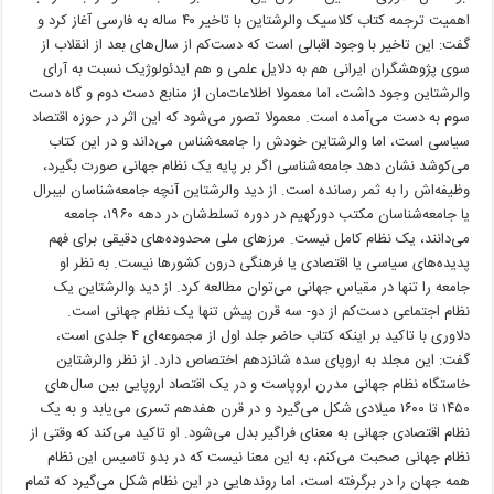
اهمیت ترجمه کتاب کلاسیک والرشتاین با تاخیر ۴٠ ساله به فارسی آغاز کرد و
گفت: این تاخیر با وجود اقبالی است که دست‌کم از سال‌های بعد از انقلاب از
سوی پژوهشگران ایرانی هم به دلایل علمی و هم ایدئولوژیک نسبت به آرای
والرشتاین وجود داشت، اما معمولا اطلاعات‌مان از منابع دست دوم و گاه دست
سوم به دست می‌آمده است. معمولا تصور می‌شود که این اثر در حوزه اقتصاد
سیاسی است، اما والرشتاین خودش را جامعه‌شناس می‌داند و در این کتاب
می‌کوشد نشان دهد جامعه‌شناسی اگر بر پایه یک نظام جهانی صورت بگیرد،
وظیفه‌اش را به ثمر رسانده است. از دید والرشتاین آنچه جامعه‌شناسان لیبرال
یا جامعه‌شناسان مکتب دورکهیم در دوره تسلط‌شان در دهه ١٩۶٠، جامعه
می‌دانند، یک نظام کامل نیست. مرزهای ملی محدوده‌های دقیقی برای فهم
پدیده‌های سیاسی یا اقتصادی یا فرهنگی درون کشورها نیست. به نظر او
جامعه را تنها در مقیاس جهانی می‌توان مطالعه کرد. از دید والرشتاین یک
نظام اجتماعی دست‌کم از دو- سه قرن پیش تنها یک نظام جهانی است.
دلاوری با تاکید بر اینکه کتاب حاضر جلد اول از مجموعه‌ای ۴ جلدی است،
گفت: این مجلد به اروپای سده شانزدهم اختصاص دارد. از نظر والرشتاین
خاستگاه نظام جهانی مدرن اروپاست و در یک اقتصاد اروپایی بین سال‌های
١۴۵٠ تا ١۶٠٠ میلادی شکل می‌گیرد و در قرن هفدهم تسری می‌یابد و به یک
نظام اقتصادی جهانی به معنای فراگیر بدل می‌شود. او تاکید می‌کند که وقتی از
نظام جهانی صحبت می‌کنم، به این معنا نیست که در بدو تاسیس این نظام
همه جهان را در برگرفته است، اما روندهایی در این نظام شکل می‌گیرد که تمام