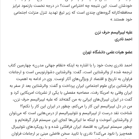
خودشان است. این نتیجه چه اختراعی است؟ در درجه نخست بازنمود غرایز
محافظه‌کارانه گروه‌های چندی است که زیر تیغ تهدید تنزل منزلت اجتماعی
خود هستند.»
علیه لیبرالیسم حرف نزن
احمد نادری
عضو هیات علمی دانشگاه تهران
احمد نادری بحث خود را با اشاره به اینکه «نظام جهانی مدرن» چهارمین کتاب
ترجمه شده از والرشتاین است، گفت: والرشتاین دشوارنویس است و ارجاعات
فراوان به تاریخ و اقتصاد از ویژگی‌های آثار اوست. وی در ادامه به اهمیت
والرشتاین برای علوم اجتماعی ایران پرداخت و گفت: والرشتاین بعد از سفر به
ایران وقتی به امریکا رفت، مصاحبه مفصلی با یکی از نشریات امریکایی کرد و
گفت در ایران لیبرال‌های ایرانی به من گفته‌اند که علیه لیبرالیسم حرف نزن،
من در دل لیبرالیسم این کار را می‌کنم، چطور در ایران این کار را نکنم؟!
شناخت نقد درست از لیبرالیسم و نئولیبرالیسم از درس‌هایی است که می‌توان
از والرشتاین آموخت و اینکه ما ایرانی‌ها کجای این سیستم قرار گرفته‌ایم و
چطور سیستم لیبرالی به اقتصاد ایران فرافکنی شده و با رویکردهای نئولیبرال
همه‌چیز را نابود می‌کند؟ نادری با تایید سخن فاضلی مبنی بر ارجاعات فراوان