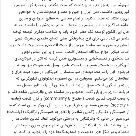
شرق‌شناسی به جوامعی می‌پرداخت که سنت مکتوب و تجربه کهن سیاسی
غیراروپایی داشتند، مثل ایران و چین و مصر و مردم‌شناسان به جوامعی
می‌پرداختند که سنت مکتوب و نظام سیاسی به معنای امروزین و مدرن
نداشتند، اگرچه سامان سیاسی و اجتماعی خاص خودشان را داشتند. به هر
حال این الگوی توسعه تک خطی لزوما باید به شناخت دیگری توسعه نیافته
منجر می‌شد. یعنی برای اوج پیشرفتگی یعنی انسان متمدن پیشرفته غربی،
انسان بی‌تمدن و عقب‌مانده غیرغربی از حیث اقتصادی موضوعیت داشت، زیرا
اساسا مبنای امواج سه‌گانه استعمار اقتصاد است و بر این اساس نوعی
هدایت‌گری و تکلیف‌گرایی و میسیونری شکل گرفت که الان در نئوکان‌های
امریکایی نیز هست. همچنین با بحث علمی توسل به خشونت نیز توجیه
می‌شود. این را در مصاحبه‌های سیاستمداران امریکایی در مورد مردم عراق و
افغانستان نیز می‌بینیم. همچنین در این اسطوره ایدئولوژی تطورگرایی که
پروژه روشنگری است، موج می‌زند که والرشتاین آن را به طور مفصل نقد
می‌کند. نادری در پایان گفت: همچنین در سلسله جبال والرشتاین شاهد نقد او
به بحث تفاوت گماین شافت (اجتماع یا community) و گزل شافت (جامعه
یا society) تونیس هستیم. پیش‌فرض تونیس مثل دورکهیم این است که ما
از همبستگی مکانیکی (گماین شافت) با تطور به همبستگی ارگانیک (گزلشافت)
می‌رسیم. در حالی که والرشتاین به درستی می‌گوید اتفاقا گماین شافت‌ها از
بین نرفته‌اند، بلکه در اثر کنش و واکنش‌های نظام- جهان مدرن پیچیده‌تر
شده‌اند و در شکل‌های مقاومت و ضدفرهنگ‌ها خود را بازتولید می‌کنند. او