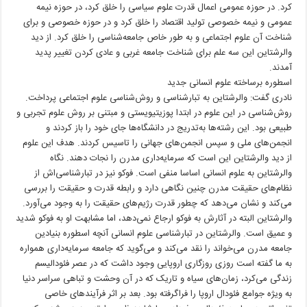
کرد. در حوزه عمومی اعمال قدرت علوم سیاسی را خلق کرد، در حوزه نیمه
عمومی و نیمه خصوصی تولید اقتصاد را خلق کرد و در حوزه خصوصی و برای
شناخت آن علوم اجتماعی و به طور خاص جامعه‌شناسی را خلق کرد. از دید
والرشتاین این سه علم برای شناخت جامعه غربی و عادی کردن تغییر پدید
آمدند.
اسطوره برساخته علوم انسانی جدید
نادری گفت: والرشتاین به تبارشناسی و روش‌شناسی علوم اجتماعی پرداخت.
روش‌شناسی در این علوم در ابتدا پوزیتیویستی و مبتنی بر روش علوم تجربی و
طبیعی بود. این رشته‌ها به‌تدریج در دانشگاه‌ها جای خود را باز کردند و
انجمن‌های ملی و سپس انجمن‌های جهانی را تاسیس کردند. هدف این علوم
از دید والرشتاین این است که سرمایه‌داری مدرن را نجات دهند. نگاه
والرشتاین به علوم انسانی اساسا منفی است. فوکو نیز در تبارشناسی‌اش از
نظام‌های حقیقت مدرن چنین نگاهی دارد و رابطه قدرت و حقیقت را بررسی
می‌کند و نشان می‌دهد که چطور قدرت رژیم‌های حقیقت را به وجود می‌آورد.
والرشتاین البته در آثارش به فوکو ارجاع نمی‌دهد، اما مشابهت او به فوکو شدید
و عمیق است. والرشتاین در تبارشناسی علوم انسانی آنچه اسطوره بنیادین
جامعه مدرن می‌خواند را نقد می‌کند و می‌گوید که جامعه سرمایه‌داری همواره
به ما گفته است روزی روزگاری اروپایی وجود داشت که در عصر فئودالیسم
زندگی می‌کرد، زمان‌های سیاه و تاریک که در آن وحشت و تباهی سراسر دنیا
به ویژه جوامع فئودال اروپا را فراگرفته بود. بعد بر اثر فرآیندهای خاصی