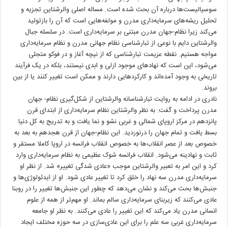
سوسیالیست‌ها درباره آن بحث شده است. مساله اصلی والرشتاین تجزیه و
تحلیل ریشه‌های سرمایه‌داری مدرن و مولفه‌هایی است که آن را بازتولید
می‌کند زیرا نظام-جهان مدرن مبتنی بر سرمایه‌داری است. در سلسله جبال
والرشتاین دایم با نوعی از تبارشناسی نظام جهانی مدرن و نظام سرمایه‌داری
مواجه هستیم. نقطه عزیمت تبارشناسی که از نیچه آغاز و در فوکو متجلی
می‌شود، این است که نهادهای موجود ازلی و ابدی نیستند، بلکه در یک فرآیند
تاریخی به وجود آمده‌اند و کارکردهایی دارند و ممکن است تغییر کنند یا از بین
بروند.
نادری در ادامه به روایت تبارشناسانه والرشتاین از شکل‌گیری نظام- جهان
مدرن پرداخت و گفت: به نظر والرشتاین نظام سرمایه‌داری از ابتدای قرن
پانزدهم در مرکز اروپای شمالی و غربی نشو و نما یافت و به تدریج به کل دنیا
بسط یافت و تمام جهان را درنوردید. این نظام-جهان از قرن هجدهم به بعد به
خصوص بعد از عصر انقلاب‌ها به خصوص انقلاب فرانسه در اروپا کاملا مستقر و
ثابت و نهادینه می‌شود. انقلاب فرانسه شوک عظیمی به نظام سرمایه‌داری وارد
کرد و این امر به تعبیر والرشتاین موجب «عادی شدگی تغییر» شد. از نظر او
سرمایه‌داری مدرن سه نهاد را خلق کرد تا تغییر عادی شود. او از ایدئولوژی‌ها و
جنبش‌ها بحث می‌کند و نشان می‌دهد که چطور این جنبش‌ها تغییر را در روبنا
عادی می‌کنند که زیربنای سرمایه‌داری سالم بماند. او مهم‌تر از همه از علوم
انسانی مدرن یاد می‌کند که این تغییر را عادی می‌کنند. به نظر او جامعه
سرمایه‌داری غربی سه علم را برای این عادی‌سازی در سه حوزه مختلف ایجاد