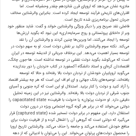
مادی» نشان می‌دهد که اروپای قرن شانزدهم چقدر وحشیانه است. اما
اقتران‌های تاریخی فرآیند توسعه ایجاد کرده است. بنابراین والرشتاین مخالف
جریان تحول برنامه‌ریزی شده تاریخ است.
فاضلی نقد صریح وبر را دیگر ویژگی والرشتاین خواند و گفت: شاید منظور خود
وبر از «اخلاق پروتستانی و روح سرمایه‌داری» این نبود که بگوید ارزش‌ها
توسعه را ایجاد می‌کنند، اما وبرین‌ها چنین کردند و والرشتاین آن را نقد
می‌کند. نکته سوم والرشتاین تاکید بر نقش دولت است. او به سهم دولت در
توسعه بسیار اهمیت می‌دهد. این برخلاف جریانی از اندیشه توسعه در ایران
است که می‌کوشد بگوید دولت نقشی در توسعه نداشته است. ها-جون چانگ،
اقتصاددان کره‌ای و استاد دانشگاه آکسفورد در کتاب «نردبان را دور بندازید»
می‌گوید اروپاییان خودشان از نردبان دولت بالا رفته‌اند و حالا که توسعه
یافته‌اند، توصیه‌های بانک جهانی و ‌ای.‌ام.‌اف این است که هر چه بیشتر اقتصاد
را آزاد کنید و دولت را کنار بزنید. استدلال او این است که کره جنوبی و آسیای
جنوب شرقی از نردبان دولت بالا رفته‌اند. والرشتاین نیز در این زمینه تحلیل
دقیقی دارد. او «دولت پرتوان» یا «دولت با ظرفیت» capacitated state را
دولتی می‌خواند که در برابر هر گونه گروه اجتماعی ویژه در درون دولت
استقلال دارد، این مفهوم در برابر دولت تسخیر شده (captured state) قرار
می‌گیرد که دولتی است که گروهی آن را اشغال کرده و از ظرفیت دولت برای
منافع خودش استفاده می‌کند و جامعه را حذف می‌کند. والرشتاین تاریخ اروپا
را محصول دولت‌های پرتوان می‌خواند. این را می‌توان با ادبیاتی که از دهه