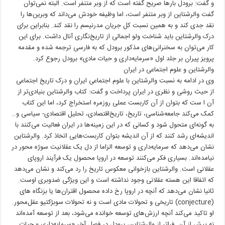
و گفت: برودل بارها صریح گفته است که از وبر متنفر است. البته نمی‌توان
گفت والرشتاین از وبر متنفر است، اما وظیفه خودش می‌داند که وبرین‌ها را
نقد جدی کند و به همین نسبت کل جریان مدرنیسم را نقد کند. بنابراین برای
درک والرشتاین باید شناخت ولو اجمالی از تاریخ‌نگاری آنال داشت. برای این
کار می‌توان به سخنرانی‌های مذکور برودل که به فارسی ترجمه شده و مقدمه
پرویز پیران بر جلد اول «سرمایه‌داری و حیات مادی» برودل رجوع کرد.
والرشتاین و علوم اجتماعی در ایران
وی در ادامه به نسبت والرشتاین با علوم اجتماعی ایران و درک تاریخ اجتماعی
از حیث روشی و نظری در ایران پرداخت و گفت: کتاب والرشتاین بنیادی‌تر از
آن ا ست که بتوان از آن کاربست عملی روزمره استخراج کرد، اما این کتاب
کمک می‌کند جامعه‌شناسی، تاریخ، تاریخ‌اقتصادی، تحلیل اقتصادی- سیاسی و…
به گونه‌ای متحول شود و کسانی که در این زمینه‌ها در ایران فعالیت می‌کنند با
اندیشه‌ای رشد کنند که از آن اندیشه بتوان کاربست‌هایی اتخاذ کرد. والرشتاین
نشان می‌دهد که سرمایه‌داری و توسعه الزاما از دل یک عقلانیت سوژه محور در
نیامده‌اند. بسیاری فکر می‌کنند توسعه در اروپا محصول یک فرآیند اروپای
عقلانی است. والرشتاین بازخوانی معکوس تاریخ را رد می‌کند و نشان می‌دهد
که اتفاقا این هسته عقلانی وجود نداشته است و این ویژگی ضدوبری اوست.
ثانیا نشان می‌دهد که آنچه در اروپا رخ داده محصول اقتران‌ها یا بزنگاه های
(conjecture) تاریخی و تحولات مادی است و نه تحولات سوبژکتیو عقل‌محور.
او تاکید می‌کند آنچه ارزش‌های توسعه خوانده می‌شود، بعد از توسعه آمده‌اند
نه پیش از آن. فراتر از والرشتاین، برودل در فصل آخر «سرمایه‌داری و حیات