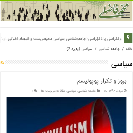
دِمُکراسی یا دَمْکِراسی: جامعه‌شناسی سیاسی محیط‌زیست و اقتصاد اخلاقی
از دوگانگی شناختی تا تعارض منافع: ریشه‌های تفاوت دغدغه‌های مردم و مسئولا
خانه
/
جامعه شناسی
/
سیاسی
(پەڕە 2)
سیاسی
بروز و تکرار پوپولیسم
مرداد ۱۳۹۶, ۱۸
جامعه شناسی
,
سیاسی
,
مقالات در رسانه ها
۰